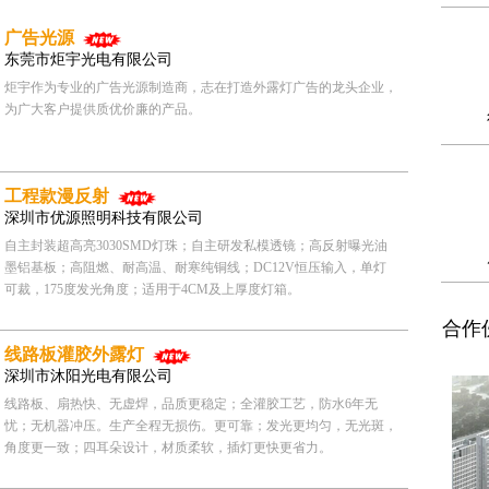
广告光源
东莞市炬宇光电有限公司
炬宇作为专业的广告光源制造商，志在打造外露灯广告的龙头企业，
为广大客户提供质优价廉的产品。
工程款漫反射
深圳市优源照明科技有限公司
自主封装超高亮3030SMD灯珠；自主研发私模透镜；高反射曝光油
墨铝基板；高阻燃、耐高温、耐寒纯铜线；DC12V恒压输入，单灯
可裁，175度发光角度；适用于4CM及上厚度灯箱。
合作伙
线路板灌胶外露灯
深圳市沐阳光电有限公司
线路板、扇热快、无虚焊，品质更稳定；全灌胶工艺，防水6年无
忧；无机器冲压。生产全程无损伤。更可靠；发光更均匀，无光斑，
角度更一致；四耳朵设计，材质柔软，插灯更快更省力。