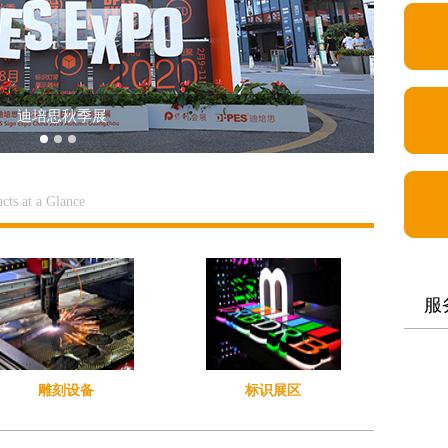
秋季展
cts at a Glance
服
雕刻设备
标识展区