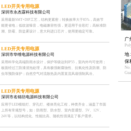
LED开关专用电源
深圳市永杰霖科技有限公司
采用最新SMT+DIP工艺，结构更紧密；转换效率大于85%，高效节
能更省电；低纹波噪音，电磁兼容性强，更适用于全彩灯；高标准防
潮、防霉、防盐雾设计，意大利进口芯片，使用更稳定可靠。
广
Pol
LED开关专用电源
地
深圳市华维电源科技有限公司
保
采用科学化高端防雨水设计，保护等级达到IP55，室内外均可使用；
No.
板面经过三防漆浸泡处理，具有极强耐腐蚀性、抗氧化性及防潮、防
Gua
虫等预防保护；自然空气对流散热及内置直流风扇强制风冷。
LED开关专用电源
深圳市名锦坊电源科技有限公司
应用于LED模组灯、穿孔灯、楼体亮化工程，种类齐全，涵盖了市面
上所有常规型号，如：防雨型、防水型、室内普通型、5V、12V、
24V等，以结构优化、性能比高、随机性强满足了客户需求。