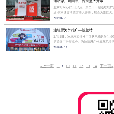
迪培思广州国际广告展盛大开幕
北京时间2月20日消息，第二十一届迪培思广
洲.保利世贸博览馆盛大开幕，展会为期四天
2019.02.20
迪培思海外推广—波兰站
2月11日，迪培思海外推广团队已抵达波兰
第15届广告展览会。为迪培思广州展及花桥泛
2019.02.14
«上一页
...
9
10
11
12
13
14
下一页»