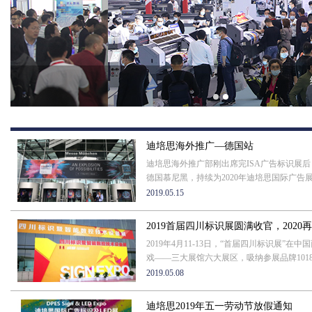
绣花展
迪培思海外推广—德国站
迪培思海外推广部刚出席完ISA广告标识展
德国慕尼黑，持续为2020年迪培思国际广告展
2019.05.15
2019首届四川标识展圆满收官，2020
2019年4月11-13日，“首届四川标识展”
戏——三大展馆六大展区，吸纳参展品牌1018个 
2019.05.08
迪培思2019年五一劳动节放假通知